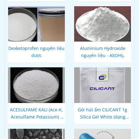
Dexketoprofen nguyên liệu
Aluminium Hydroxide
dược
nguyên liệu - Al(OH)₃
ACESULFAME KALI (Ace-K,
Gói hút ẩm CILICANT 1g
Acesulfame Potassium) –
Silica Gel White (dạng
Chất tạo ngọt
cuộn)