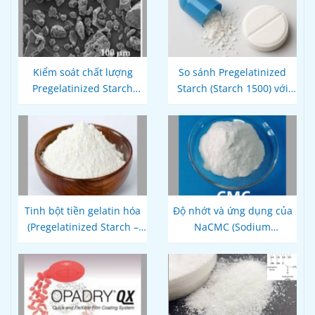
Kiểm soát chất lượng
So sánh Pregelatinized
Pregelatinized Starch
Starch (Starch 1500) với
(Starch 1500) theo tiêu
MCC, PVP và Lactose
chuẩn USP – EP
Tinh bột tiền gelatin hóa
Độ nhớt và ứng dụng của
(Pregelatinized Starch –
NaCMC (Sodium
Starch 1500)
Carboxymethyl Cellulose)