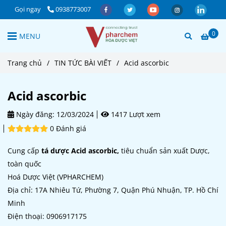
Gọi ngay
0938773007
0
MENU
Trang chủ
/
TIN TỨC BÀI VIẾT
/
Acid ascorbic
Acid ascorbic
Ngày đăng:
12/03/2024
1417 Lượt xem
0 Đánh giá
Cung cấp
tá dược Acid ascorbic,
tiêu chuẩn sản xuất Dược,
toàn quốc
Hoá Dược Việt (VPHARCHEM)
Địa chỉ: 17A Nhiêu Tứ, Phường 7, Quận Phú Nhuận, TP. Hồ Chí
Minh
Điện thoại: 0906917175