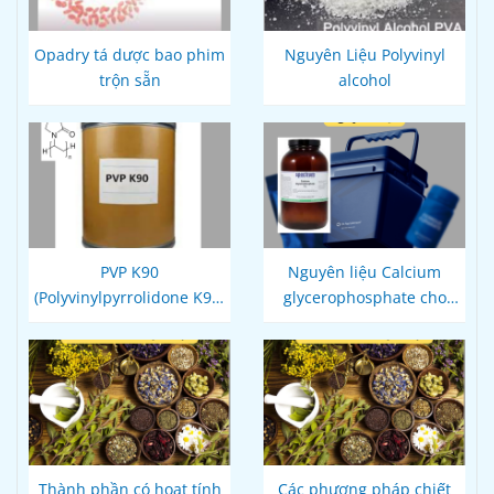
Opadry tá dược bao phim
Nguyên Liệu Polyvinyl
trộn sẵn
alcohol
PVP K90
Nguyên liệu Calcium
(Polyvinylpyrrolidone K90,
glycerophosphate cho
povidone K90) - Công ty
Dược phẩm
Hoá Dược Việt
Thành phần có hoạt tính
Các phương pháp chiết