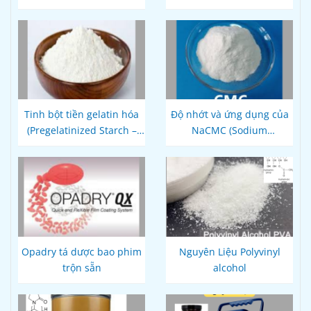
(Starch 1500) theo tiêu
MCC, PVP và Lactose
chuẩn USP – EP
Tinh bột tiền gelatin hóa
Độ nhớt và ứng dụng của
(Pregelatinized Starch –
NaCMC (Sodium
Starch 1500)
Carboxymethyl Cellulose)
Opadry tá dược bao phim
Nguyên Liệu Polyvinyl
trộn sẵn
alcohol