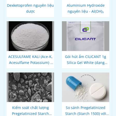
Dexketoprofen nguyên liệu
Aluminium Hydroxide
dược
nguyên liệu - Al(OH)₃
ACESULFAME KALI (Ace-K,
Gói hút ẩm CILICANT 1g
Acesulfame Potassium) –
Silica Gel White (dạng
Chất tạo ngọt
cuộn)
Kiểm soát chất lượng
So sánh Pregelatinized
Pregelatinized Starch
Starch (Starch 1500) với