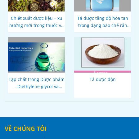
Chiết xuất dược liệu – xu
Tá dược tăng độ hòa tan
hướng mới trong thuốc và
trong dạng bào chế rắn
thực phẩm bảo vệ sức
đường uống
khỏe
Tạp chất trong Dược phẩm
Tá dược độn
- Diethylene glycol và
ethylene glycol trong các
sản phẩm đường uống
VỀ CHÚNG TÔI