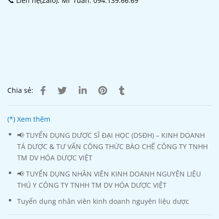
📞 Liên hệ(Zalo): Mr Tuấn: 094.139.66.69
Chia sẻ:
(*) Xem thêm
📢 TUYỂN DỤNG DƯỢC SĨ ĐẠI HỌC (DSĐH) – KINH DOANH
TÁ DƯỢC & TƯ VẤN CÔNG THỨC BÀO CHẾ CÔNG TY TNHH
TM DV HÓA DƯỢC VIỆT
📢 TUYỂN DỤNG NHÂN VIÊN KINH DOANH NGUYÊN LIỆU
THÚ Y CÔNG TY TNHH TM DV HÓA DƯỢC VIỆT
Tuyển dụng nhân viên kinh doanh nguyên liệu dược