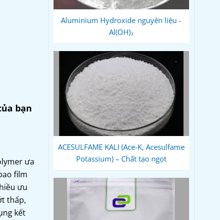
Aluminium Hydroxide nguyên liệu -
Al(OH)₃
của bạn
ACESULFAME KALI (Ace-K, Acesulfame
Potassium) – Chất tạo ngọt
olymer ưa
bao film
nhiều ưu
t thấp,
ụng kết