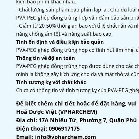
kiện bao phim khác nhau.
- Chất lượng sản phẩm bao phim lặp lại: Cho dù lo
PVA-PEG ghép đồng trùng hợp vẫn đảm bảo sản phẩm 
- Giảm từ 20-50% thời gian bao với tỉ lệ chất rắn và
năng chống ẩm tốt và năng suất bao cao.
Tính ổn định và điều kiện bảo quản
PVA-PEG ghép đồng trùng hợp có tính hút ẩm nhẹ, cầ
Thông tin về độ an toàn
PVA-PEG ghép đồng trùng hợp được dùng cho các c
minh là không gây kích ứng cho da và mắt thỏ và cũn
Tính tương kỵ với chất khác
Chưa có thông tin về tính tương kỵ của PVA-PEG ghé
Để biết thêm chi tiết hoặc để đặt hàng, vui 
Hoá Dược Việt (VPHARCHEM)
Địa chỉ: 17A Nhiêu Tứ, Phường 7, Quận Phú
Điện thoại: 0906917175
Email: info@vpharchem.com