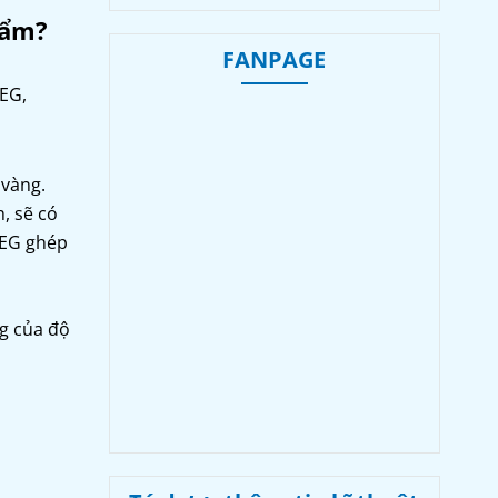
hẩm?
FANPAGE
PEG,
 vàng.
, sẽ có
PEG ghép
g của độ