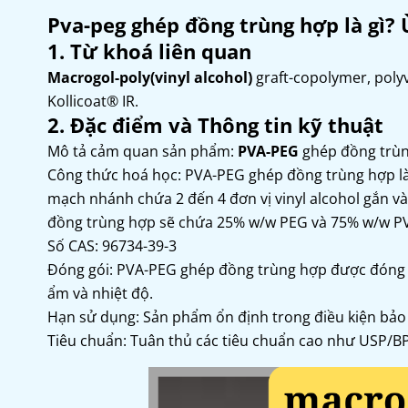
Pva-peg ghép đồng trùng hợp là gì
1. Từ khoá liên quan
Macrogol-poly(vinyl alcohol)
graft-copolymer, polyv
Kollicoat® IR.
2. Đặc điểm và Thông tin kỹ thuật
Mô tả cảm quan sản phẩm:
PVA-PEG
ghép đồng trùng
Công thức hoá học: PVA-PEG ghép đồng trùng hợp là
mạch nhánh chứa 2 đến 4 đơn vị vinyl alcohol gắn v
đồng trùng hợp sẽ chứa 25% w/w PEG và 75% w/w PVA
Số CAS: 96734-39-3
Đóng gói: PVA-PEG ghép đồng trùng hợp được đóng gó
ẩm và nhiệt độ.
Hạn sử dụng: Sản phẩm ổn định trong điều kiện bảo
Tiêu chuẩn: Tuân thủ các tiêu chuẩn cao như USP/BP