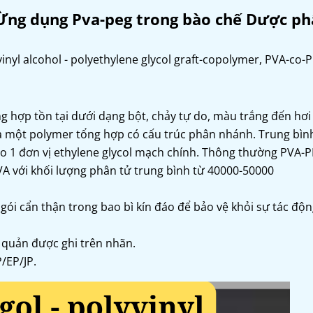
? Ừng dụng Pva-peg trong bào chế Dược p
inyl alcohol - polyethylene glycol graft-copolymer, PVA-co-
 hợp tồn tại dưới dạng bột, chảy tự do, màu trắng đến hơi
 một polymer tổng hợp có cấu trúc phân nhánh. Trung bình
ào 1 đơn vị ethylene glycol mạch chính. Thông thường PVA-
 với khối lượng phân tử trung bình từ 40000-50000
i cẩn thận trong bao bì kín đáo để bảo vệ khỏi sự tác độn
 quản được ghi trên nhãn.
/EP/JP.