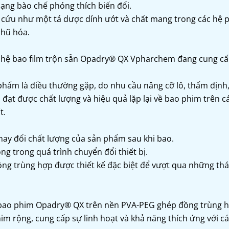
dạng bào chế phóng thích biến đổi.
cứu như một tá dược dính ướt và chất mang trong các hệ 
nhũ hóa.
 hệ bao film trộn sẵn Opadry® QX Vpharchem đang cung c
 phẩm là điều thường gặp, do nhu cầu nâng cỡ lô, thẩm định,
 đạt được chất lượng và hiệu quả lặp lại về bao phim trên cá
t.
thay đổi chất lượng của sản phẩm sau khi bao.
rọng trong quá trình chuyển đổi thiết bị.
g trùng hợp được thiết kế đặc biệt để vượt qua những th
ệ bao phim Opadry® QX trên nền PVA-PEG ghép đồng trùng h
m rộng, cung cấp sự linh hoạt và khả năng thích ứng với cá