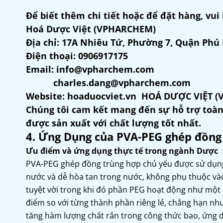
Để biết thêm chi tiết hoặc để đặt hàng, vui 
Hoá Dược Việt (VPHARCHEM)
Địa chỉ: 17A Nhiêu Tứ, Phường 7, Quận Phú
Điện thoại: 0906917175
Email: info@vpharchem.com
charles.dang@vpharchem.com
Website: hoaduocviet.vn HOÁ DƯỢC VIỆT 
Chúng tôi cam kết mang đến sự hỗ trợ toàn
được sản xuất với chất lượng tốt nhất.
4. Ứng Dụng của PVA-PEG ghép đồng
Ưu điểm và ứng dụng thực tế trong ngành Dược
PVA-PEG ghép đồng trùng hợp chủ yếu được sử dụng
nước và dễ hòa tan trong nước, không phụ thuộc và
tuyệt vời trong khi đó phần PEG hoạt động như một
điểm so với từng thành phần riêng lẻ, chẳng hạn như
tăng hàm lượng chất rắn trong công thức bao, ứng 