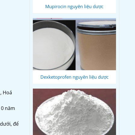
Mupirocin nguyên liệu dược
Dexketoprofen nguyên liệu dược
m, Hoá
 10 năm
 dưới, để