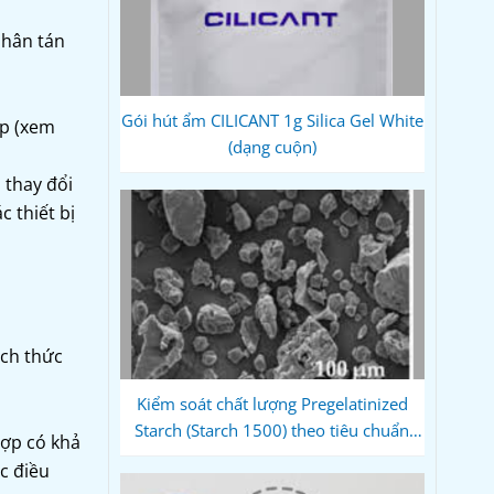
phân tán
Gói hút ẩm CILICANT 1g Silica Gel White
ấp (xem
(dạng cuộn)
 thay đổi
c thiết bị
ách thức
Kiểm soát chất lượng Pregelatinized
Starch (Starch 1500) theo tiêu chuẩn
ợp có khả
USP – EP
c điều