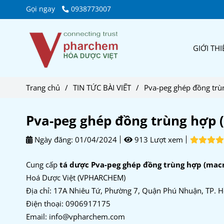
Gọi ngay
0938773007
GIỚI THI
Trang chủ
/
TIN TỨC BÀI VIẾT
/
Pva-peg ghép đồng trùn
Pva-peg ghép đồng trùng hợp (
Ngày đăng:
01/04/2024
913 Lượt xem
Cung cấp
tá dược Pva-peg ghép đồng trùng hợp (macro
Hoá Dược Việt (VPHARCHEM)
Địa chỉ: 17A Nhiêu Tứ, Phường 7, Quận Phú Nhuận, TP. H
Điện thoại: 0906917175
Email: info@vpharchem.com