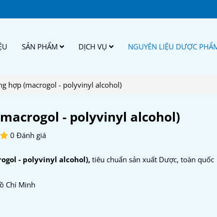
ỆU
SẢN PHẨM
DỊCH VỤ
NGUYÊN LIỆU DƯỢC PHẨ
g hợp (macrogol - polyvinyl alcohol)
macrogol - polyvinyl alcohol)
0 Đánh giá
gol - polyvinyl alcohol),
tiêu chuẩn sản xuất Dược, toàn quốc
ồ Chí Minh