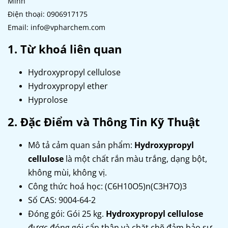
Minh
Điện thoại: 0906917175
Email: info@vpharchem.com
1. Từ khoá liên quan
Hydroxypropyl cellulose
Hydroxypropyl ether
Hyprolose
2. Đặc Điểm và Thông Tin Kỹ Thuật
Mô tả cảm quan sản phẩm:
Hydroxypropyl
cellulose
là một chất rắn màu trắng, dạng bột,
không mùi, không vị.
Công thức hoá học: (C6H10O5)n(C3H7O)3
Số CAS: 9004-64-2
Đóng gói: Gói 25 kg.
Hydroxypropyl cellulose
được đóng gói cẩn thận và chặt chẽ đảm bảo sự