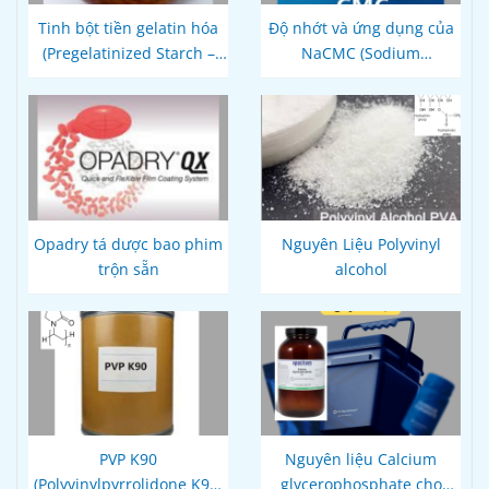
Tinh bột tiền gelatin hóa
Độ nhớt và ứng dụng của
(Pregelatinized Starch –
NaCMC (Sodium
Starch 1500)
Carboxymethyl Cellulose)
Opadry tá dược bao phim
Nguyên Liệu Polyvinyl
trộn sẵn
alcohol
PVP K90
Nguyên liệu Calcium
(Polyvinylpyrrolidone K90,
glycerophosphate cho