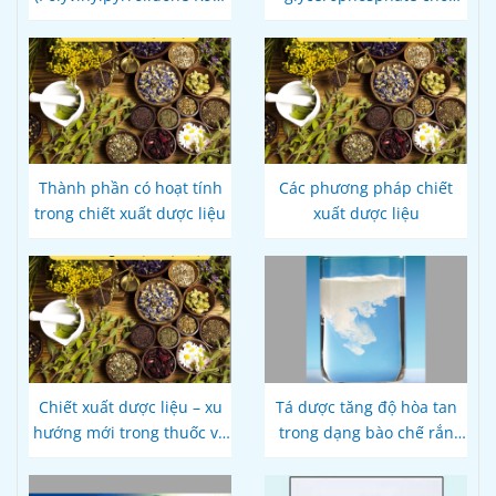
povidone K90) - Công ty
Dược phẩm
Hoá Dược Việt
Thành phần có hoạt tính
Các phương pháp chiết
trong chiết xuất dược liệu
xuất dược liệu
Chiết xuất dược liệu – xu
Tá dược tăng độ hòa tan
hướng mới trong thuốc và
trong dạng bào chế rắn
thực phẩm bảo vệ sức
đường uống
khỏe