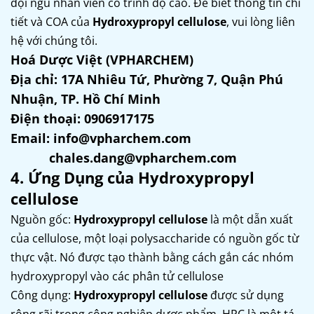
đội ngũ nhân viên có trình độ cao. Để biết thông tin chi
tiết và COA của
Hydroxypropyl cellulose
, vui lòng liên
hệ với chúng tôi.
Hoá Dược Việt (VPHARCHEM)
Địa chỉ: 17A Nhiêu Tứ, Phường 7, Quận Phú
Nhuận, TP. Hồ Chí Minh
Điện thoại: 0906917175
Email: info@vpharchem.com
chales.dang@vpharchem.com
4. Ứng Dụng của Hydroxypropyl
cellulose
Nguồn gốc:
Hydroxypropyl cellulose
là một dẫn xuất
của cellulose, một loại polysaccharide có nguồn gốc từ
thực vật. Nó được tạo thành bằng cách gắn các nhóm
hydroxypropyl vào các phân tử cellulose
Công dụng:
Hydroxypropyl cellulose
được sử dụng
rộng rãi trong công nghiệp dược phẩm. HPC là một tá