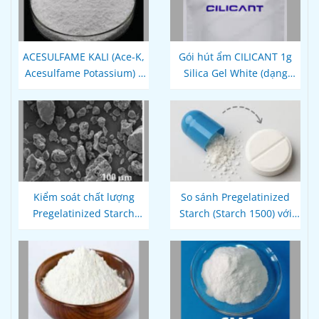
ACESULFAME KALI (Ace-K,
Gói hút ẩm CILICANT 1g
Acesulfame Potassium) –
Silica Gel White (dạng
Chất tạo ngọt
cuộn)
Kiểm soát chất lượng
So sánh Pregelatinized
Pregelatinized Starch
Starch (Starch 1500) với
(Starch 1500) theo tiêu
MCC, PVP và Lactose
chuẩn USP – EP